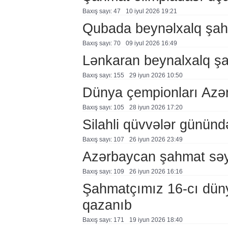
Baxış sayı: 47
10 i̇yul 2026 19:21
Qubada beynəlxalq şahm
Baxış sayı: 70
09 i̇yul 2026 16:49
Lənkaran beynalxalq şah
Baxış sayı: 155
29 i̇yun 2026 10:50
Dünya çempionları Azə
Baxış sayı: 105
28 i̇yun 2026 17:20
Silahli qüvvələr günündə
Baxış sayı: 107
26 i̇yun 2026 23:49
Azərbaycan şahmat səy
Baxış sayı: 109
26 i̇yun 2026 16:16
Şahmatçımız 16-cı dün
qazanıb
Baxış sayı: 171
19 i̇yun 2026 18:40