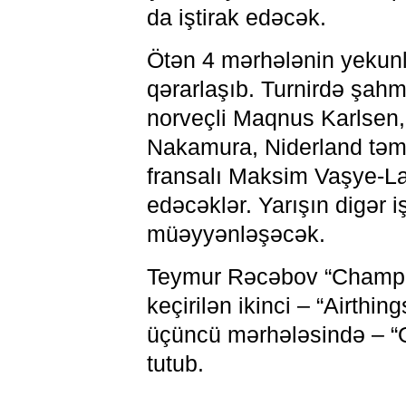
da iştirak edəcək.
Ötən 4 mərhələnin yekunl
qərarlaşıb. Turnirdə şah
norveçli Maqnus Karlsen,
Nakamura, Niderland təmsi
fransalı Maksim Vaşye-La
edəcəklər. Yarışın digər i
müəyyənləşəcək.
Teymur Rəcəbov “Champio
keçirilən ikinci – “Airthin
üçüncü mərhələsində – “O
tutub.