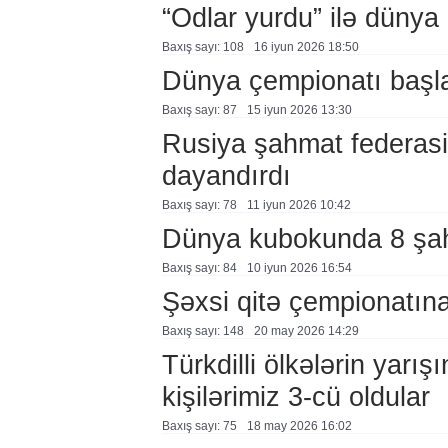
“Odlar yurdu” ilə dünya
Baxış sayı: 108
16 i̇yun 2026 18:50
Dünya çempionatı başl
Baxış sayı: 87
15 i̇yun 2026 13:30
Rusiya şahmat federasi
dayandırdı
Baxış sayı: 78
11 i̇yun 2026 10:42
Dünya kubokunda 8 şa
Baxış sayı: 84
10 i̇yun 2026 16:54
Şəxsi qitə çempionatına
Baxış sayı: 148
20 may 2026 14:29
Türkdilli ölkələrin yarı
kişilərimiz 3-cü oldular
Baxış sayı: 75
18 may 2026 16:02