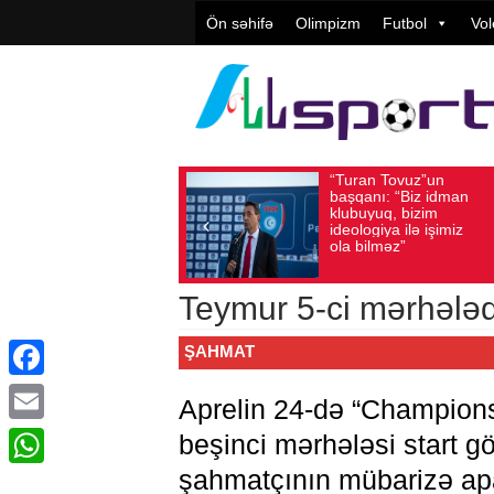
Ön səhifə
Olimpizm
Futbol
Vol
“Turan Tovuz”un
Vü
Avqust 05, 2026
Baxış sayı: 196
Avqust 05, 2026
başqanı: “Biz idman
Təş
klubuyuq, bizim
yü
ideologiya ilə işimiz
qiy
ola bilməz”
Teymur 5-ci mərhələ
ŞAHMAT
Facebook
Aprelin 24-də “Champions
Email
beşinci mərhələsi start g
şahmatçının mübarizə apa
WhatsApp