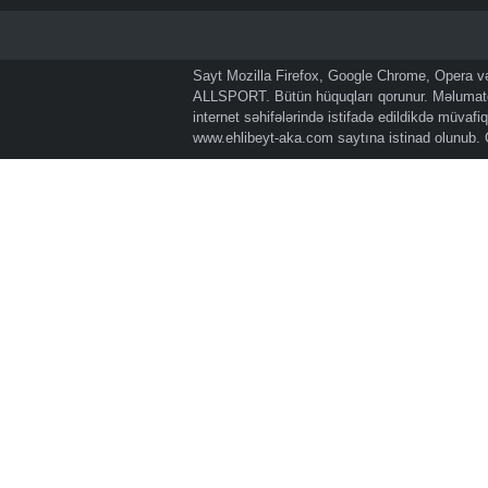
Sayt Mozilla Firefox, Google Chrome, Opera və 
ALLSPORT. Bütün hüquqları qorunur. Məlumatda
internet səhifələrində istifadə edildikdə müvaf
www.ehlibeyt-aka.com
saytına istinad olunub.