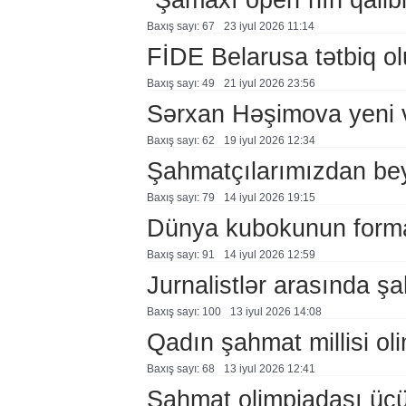
Baxış sayı: 67
23 i̇yul 2026 11:14
FİDE Belarusa tətbiq ol
Baxış sayı: 49
21 i̇yul 2026 23:56
Sərxan Həşimova yeni 
Baxış sayı: 62
19 i̇yul 2026 12:34
Şahmatçılarımızdan beyn
Baxış sayı: 79
14 i̇yul 2026 19:15
Dünya kubokunun formatı
Baxış sayı: 91
14 i̇yul 2026 12:59
Jurnalistlər arasında şah
Baxış sayı: 100
13 i̇yul 2026 14:08
Qadın şahmat millisi oli
Baxış sayı: 68
13 i̇yul 2026 12:41
Şahmat olimpiadası üçün