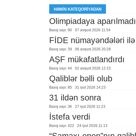
HƏMIN KATEQORIYADAN
Olimpiadaya aparılmadı
Baxış sayı: 90
07 avqust 2026 11:54
FİDE nümayəndələri ilə
Baxış sayı: 39
06 avqust 2026 20:28
AŞF mükafatlandırdı
Baxış sayı: 44
02 avqust 2026 12:15
Qaliblər bəlli olub
Baxış sayı: 85
31 i̇yul 2026 14:23
31 ildən sonra
Baxış sayı: 36
27 i̇yul 2026 11:23
İstefa verdi
Baxış sayı: 422
24 i̇yul 2026 11:13
“Şamaxı open”nın qalib